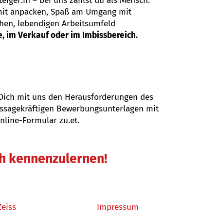
eiger:in – bei uns zählst du als Mensch.
 mit anpacken, Spaß am Umgang mit
hen, lebendigen Arbeitsumfeld
, im Verkauf oder im Imbissbereich.
 Dich mit uns den Herausforderungen des
aussagekräftigen Bewerbungsunterlagen mit
nline-Formular zu.et.
ch kennenzulernen!
Zeiss
Impressum