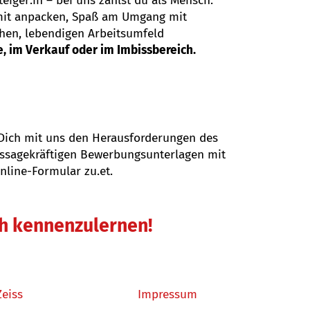
eiger:in – bei uns zählst du als Mensch.
 mit anpacken, Spaß am Umgang mit
hen, lebendigen Arbeitsumfeld
, im Verkauf oder im Imbissbereich.
 Dich mit uns den Herausforderungen des
aussagekräftigen Bewerbungsunterlagen mit
nline-Formular zu.et.
ch kennenzulernen!
Zeiss
Impressum