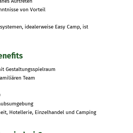
änes Auftreten
nntnisse von Vorteil
ystemen, idealerweise Easy Camp, ist
enefits
mit Gestaltungsspielraum
familiären Team
)
rlaubsumgebung
it, Hotellerie, Einzelhandel und Camping